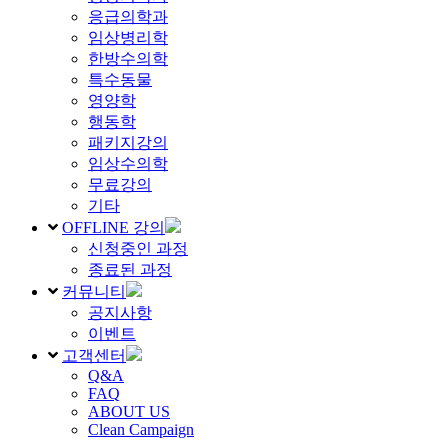
응급의학과
임상병리학
한방수의학
특수동물
영양학
행동학
패키지강의
임상수의학
무료강의
기타
OFFLINE 강의
신청중인 과정
종료된 과정
커뮤니티
공지사항
이벤트
고객센터
Q&A
FAQ
ABOUT US
Clean Campaign