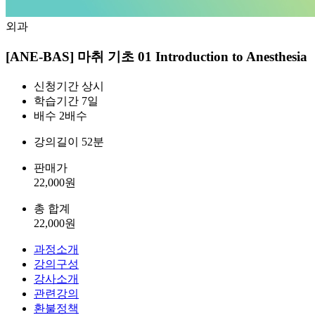
외과
[ANE-BAS] 마취 기초 01 Introduction to Anesthesia
신청기간
상시
학습기간
7일
배수
2배수
강의길이
52분
판매가
22,000
원
총 합계
22,000
원
과정소개
강의구성
강사소개
관련강의
환불정책