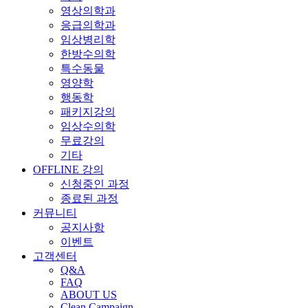
영상의학과
응급의학과
임상병리학
한방수의학
특수동물
영양학
행동학
패키지강의
임상수의학
무료강의
기타
OFFLINE 강의
신청중인 과정
종료된 과정
커뮤니티
공지사항
이벤트
고객센터
Q&A
FAQ
ABOUT US
Clean Campaign