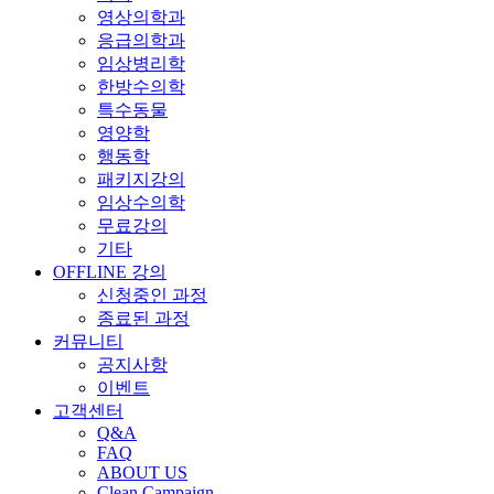
영상의학과
응급의학과
임상병리학
한방수의학
특수동물
영양학
행동학
패키지강의
임상수의학
무료강의
기타
OFFLINE 강의
신청중인 과정
종료된 과정
커뮤니티
공지사항
이벤트
고객센터
Q&A
FAQ
ABOUT US
Clean Campaign