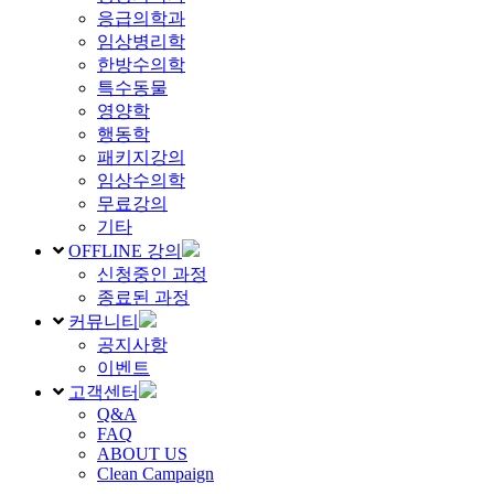
응급의학과
임상병리학
한방수의학
특수동물
영양학
행동학
패키지강의
임상수의학
무료강의
기타
OFFLINE 강의
신청중인 과정
종료된 과정
커뮤니티
공지사항
이벤트
고객센터
Q&A
FAQ
ABOUT US
Clean Campaign