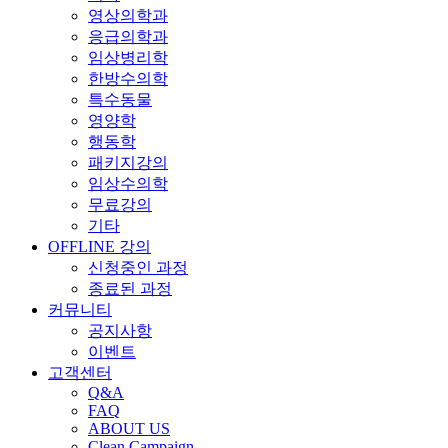
영상의학과
응급의학과
임상병리학
한방수의학
특수동물
영양학
행동학
패키지강의
임상수의학
무료강의
기타
OFFLINE 강의
신청중인 과정
종료된 과정
커뮤니티
공지사항
이벤트
고객센터
Q&A
FAQ
ABOUT US
Clean Campaign