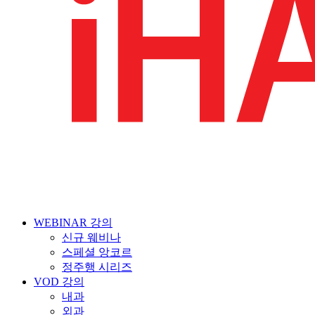
WEBINAR 강의
신규 웨비나
스페셜 앙코르
정주행 시리즈
VOD 강의
내과
외과