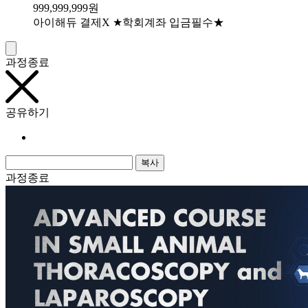
999,999,999
원
아이해듀 결제X ★학회계좌 입금필수★
과정종료
공유하기
복사
과정종료