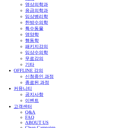
영상의학과
응급의학과
임상병리학
한방수의학
특수동물
영양학
행동학
패키지강의
임상수의학
무료강의
기타
OFFLINE 강의
신청중인 과정
종료된 과정
커뮤니티
공지사항
이벤트
고객센터
Q&A
FAQ
ABOUT US
Clean Campaign