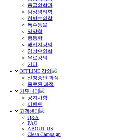
응급의학과
임상병리학
한방수의학
특수동물
영양학
행동학
패키지강의
임상수의학
무료강의
기타
OFFLINE 강의
신청중인 과정
종료된 과정
커뮤니티
공지사항
이벤트
고객센터
Q&A
FAQ
ABOUT US
Clean Campaign