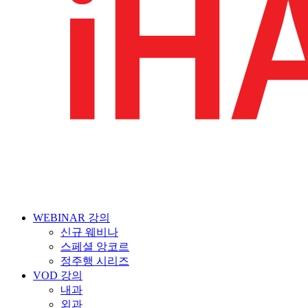
WEBINAR 강의
신규 웨비나
스페셜 앙코르
정주행 시리즈
VOD 강의
내과
외과