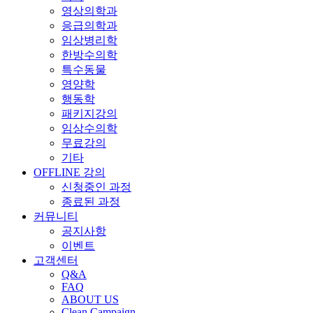
영상의학과
응급의학과
임상병리학
한방수의학
특수동물
영양학
행동학
패키지강의
임상수의학
무료강의
기타
OFFLINE 강의
신청중인 과정
종료된 과정
커뮤니티
공지사항
이벤트
고객센터
Q&A
FAQ
ABOUT US
Clean Campaign