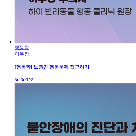
행동학
이우장
[행동학] 노령견 행동문제 접근하기
50,000
원