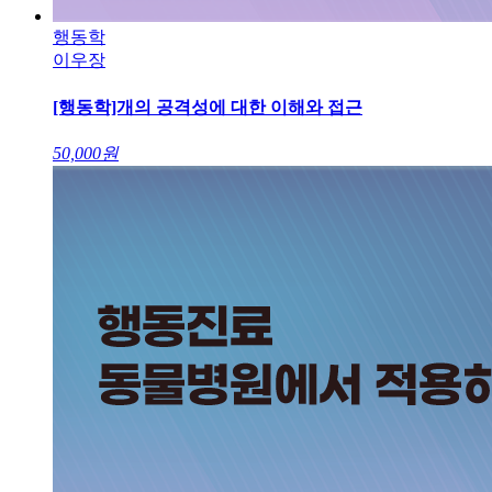
행동학
이우장
[행동학]개의 공격성에 대한 이해와 접근
50,000
원