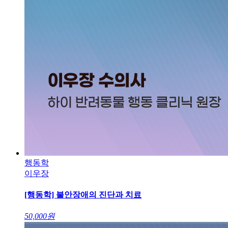
행동학
이우장
[행동학] 불안장애의 진단과 치료
50,000
원