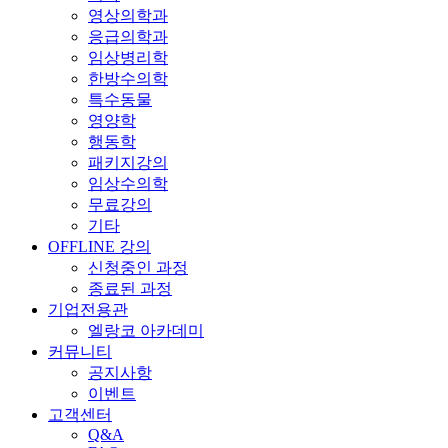
영상의학과
응급의학과
임상병리학
한방수의학
특수동물
영양학
행동학
패키지강의
임상수의학
무료강의
기타
OFFLINE 강의
신청중인 과정
종료된 과정
기업전용관
엘랑코 아카데미
커뮤니티
공지사항
이벤트
고객센터
Q&A