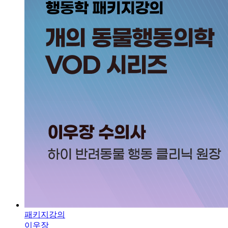
패키지강의
이우장