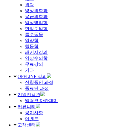
외과
영상의학과
응급의학과
임상병리학
한방수의학
특수동물
영양학
행동학
패키지강의
임상수의학
무료강의
기타
OFFLINE 강의
신청중인 과정
종료된 과정
기업전용관
엘랑코 아카데미
커뮤니티
공지사항
이벤트
고객센터