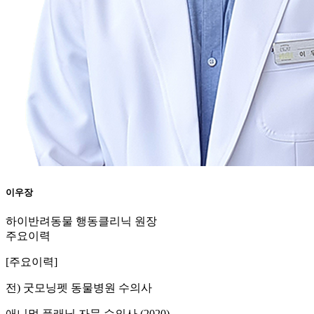
이우장
하이반려동물 행동클리닉 원장
주요이력
[주요이력]
전) 굿모닝펫 동물병원 수의사
애니멀 플래닛 자문 수의사 (2020)