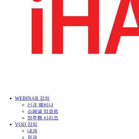
WEBINAR 강의
신규 웨비나
스페셜 앙코르
정주행 시리즈
VOD 강의
내과
외과