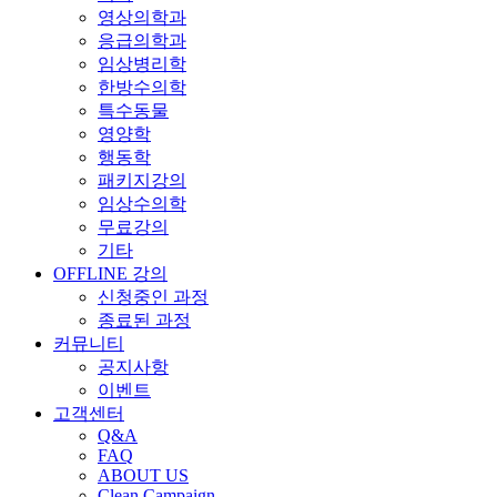
영상의학과
응급의학과
임상병리학
한방수의학
특수동물
영양학
행동학
패키지강의
임상수의학
무료강의
기타
OFFLINE 강의
신청중인 과정
종료된 과정
커뮤니티
공지사항
이벤트
고객센터
Q&A
FAQ
ABOUT US
Clean Campaign