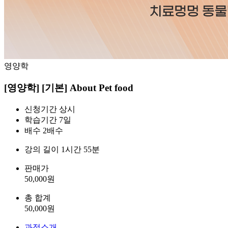
영양학
[영양학] [기본] About Pet food
신청기간
상시
학습기간
7일
배수
2배수
강의 길이
1시간 55분
판매가
50,000
원
총 합계
50,000
원
과정소개