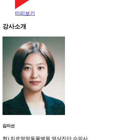
미리보기
강사소개
김미선
현) 치료멍멍동물병원 영상진단 수의사