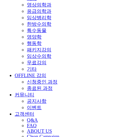
영상의학과
응급의학과
임상병리학
한방수의학
특수동물
영양학
행동학
패키지강의
임상수의학
무료강의
기타
OFFLINE 강의
신청중인 과정
종료된 과정
커뮤니티
공지사항
이벤트
고객센터
Q&A
FAQ
ABOUT US
Clean Campaign