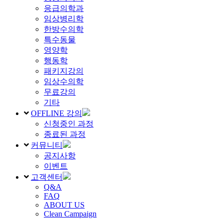
응급의학과
임상병리학
한방수의학
특수동물
영양학
행동학
패키지강의
임상수의학
무료강의
기타
OFFLINE 강의
신청중인 과정
종료된 과정
커뮤니티
공지사항
이벤트
고객센터
Q&A
FAQ
ABOUT US
Clean Campaign