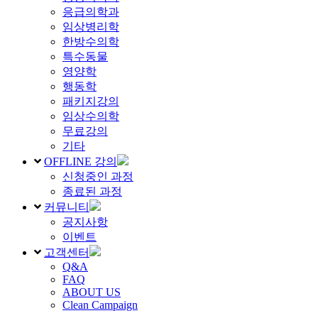
응급의학과
임상병리학
한방수의학
특수동물
영양학
행동학
패키지강의
임상수의학
무료강의
기타
OFFLINE 강의
신청중인 과정
종료된 과정
커뮤니티
공지사항
이벤트
고객센터
Q&A
FAQ
ABOUT US
Clean Campaign