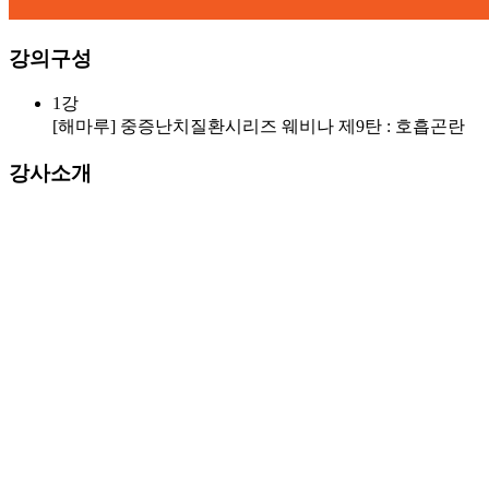
강의구성
1강
[해마루] 중증난치질환시리즈 웨비나 제9탄 : 호흡곤란
강사소개