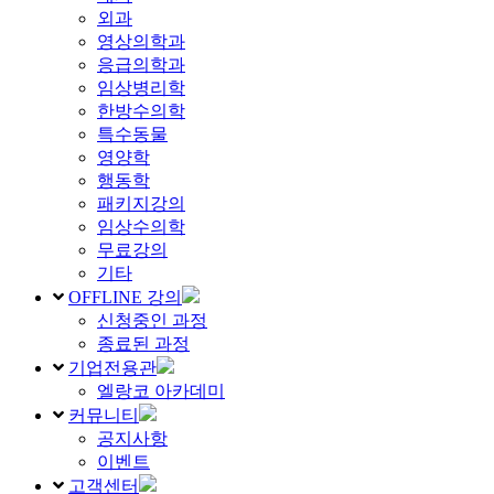
외과
영상의학과
응급의학과
임상병리학
한방수의학
특수동물
영양학
행동학
패키지강의
임상수의학
무료강의
기타
OFFLINE 강의
신청중인 과정
종료된 과정
기업전용관
엘랑코 아카데미
커뮤니티
공지사항
이벤트
고객센터