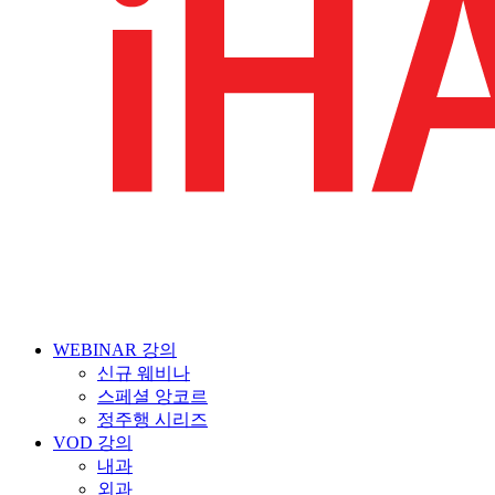
WEBINAR 강의
신규 웨비나
스페셜 앙코르
정주행 시리즈
VOD 강의
내과
외과