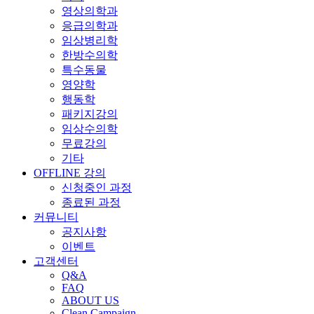
영상의학과
응급의학과
임상병리학
한방수의학
특수동물
영양학
행동학
패키지강의
임상수의학
무료강의
기타
OFFLINE 강의
신청중인 과정
종료된 과정
커뮤니티
공지사항
이벤트
고객센터
Q&A
FAQ
ABOUT US
Clean Campaign