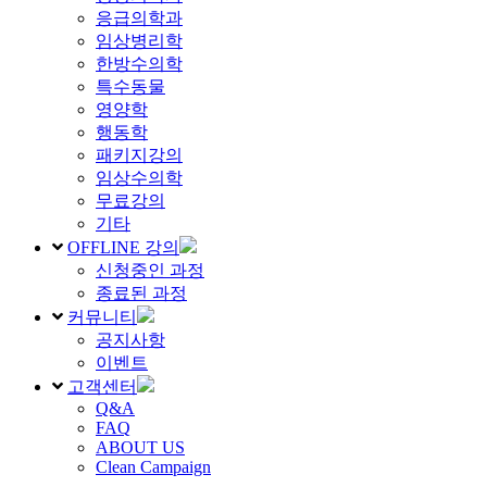
응급의학과
임상병리학
한방수의학
특수동물
영양학
행동학
패키지강의
임상수의학
무료강의
기타
OFFLINE 강의
신청중인 과정
종료된 과정
커뮤니티
공지사항
이벤트
고객센터
Q&A
FAQ
ABOUT US
Clean Campaign