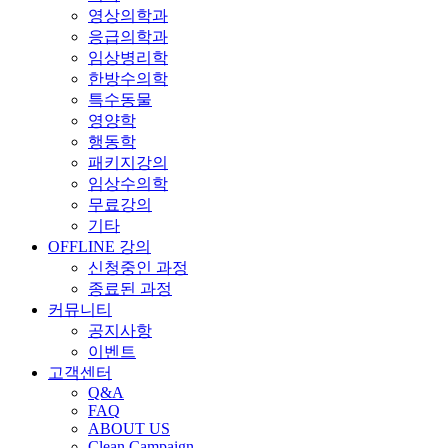
영상의학과
응급의학과
임상병리학
한방수의학
특수동물
영양학
행동학
패키지강의
임상수의학
무료강의
기타
OFFLINE 강의
신청중인 과정
종료된 과정
커뮤니티
공지사항
이벤트
고객센터
Q&A
FAQ
ABOUT US
Clean Campaign