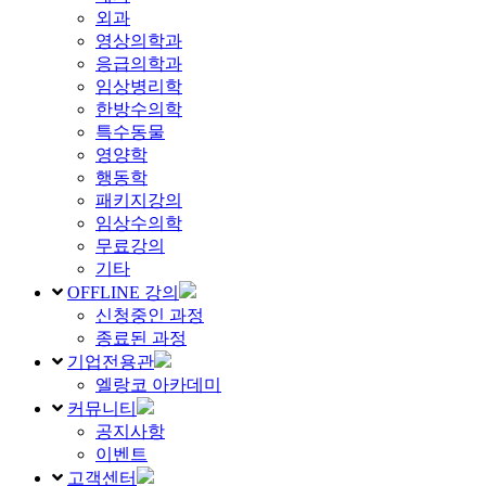
외과
영상의학과
응급의학과
임상병리학
한방수의학
특수동물
영양학
행동학
패키지강의
임상수의학
무료강의
기타
OFFLINE 강의
신청중인 과정
종료된 과정
기업전용관
엘랑코 아카데미
커뮤니티
공지사항
이벤트
고객센터