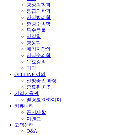
영상의학과
응급의학과
임상병리학
한방수의학
특수동물
영양학
행동학
패키지강의
임상수의학
무료강의
기타
OFFLINE 강의
신청중인 과정
종료된 과정
기업전용관
엘랑코 아카데미
커뮤니티
공지사항
이벤트
고객센터
Q&A