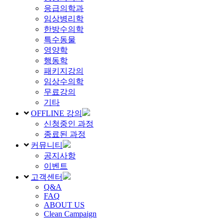
응급의학과
임상병리학
한방수의학
특수동물
영양학
행동학
패키지강의
임상수의학
무료강의
기타
OFFLINE 강의
신청중인 과정
종료된 과정
커뮤니티
공지사항
이벤트
고객센터
Q&A
FAQ
ABOUT US
Clean Campaign