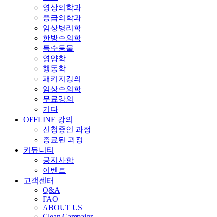
영상의학과
응급의학과
임상병리학
한방수의학
특수동물
영양학
행동학
패키지강의
임상수의학
무료강의
기타
OFFLINE 강의
신청중인 과정
종료된 과정
커뮤니티
공지사항
이벤트
고객센터
Q&A
FAQ
ABOUT US
Clean Campaign