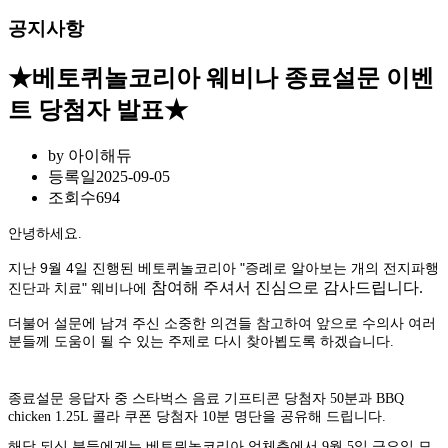
공지사항
★베토퀴놀코리아 웨비나 종료설문 이벤
트 당첨자 발표★
by
아이해듀
등록일
2025-09-05
조회수
694
안녕하세요.
지난 9월 4일 진행된 베토퀴놀코리아 "
증례로 알아보는 개의 전지파행
참여해 주셔서 진심으로 감사드립니다.
진단과 치료" 웨비나에
더불어 설문에 남겨 주신 소중한 의견들 참고하여 앞으로 수의사 여러
분들께 도움이 될 수 있는 주제로 다시 찾아뵙도록 하겠습니다.
종료설문 응답자 중 스타벅스 음료 기프티콘 당첨자 50분과 BBQ
chicken 1.25L 콜라 쿠폰 당첨자 10분 명단을 공유해 드립니다.
해당 되신 분들에게는 베토뮈놀코리아 업체측에서 9월 5일 금요일 모