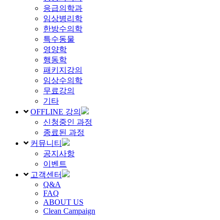
응급의학과
임상병리학
한방수의학
특수동물
영양학
행동학
패키지강의
임상수의학
무료강의
기타
OFFLINE 강의
신청중인 과정
종료된 과정
커뮤니티
공지사항
이벤트
고객센터
Q&A
FAQ
ABOUT US
Clean Campaign