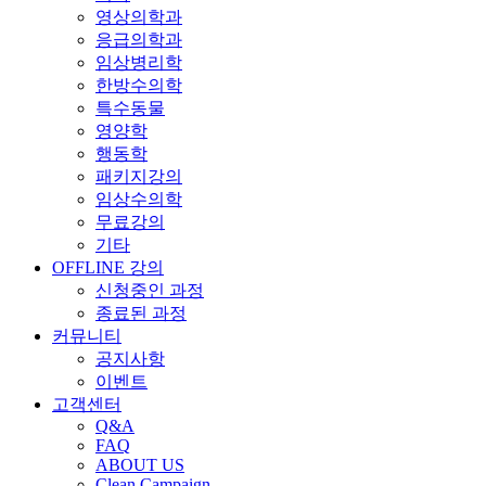
영상의학과
응급의학과
임상병리학
한방수의학
특수동물
영양학
행동학
패키지강의
임상수의학
무료강의
기타
OFFLINE 강의
신청중인 과정
종료된 과정
커뮤니티
공지사항
이벤트
고객센터
Q&A
FAQ
ABOUT US
Clean Campaign