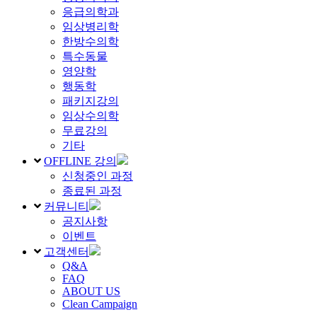
응급의학과
임상병리학
한방수의학
특수동물
영양학
행동학
패키지강의
임상수의학
무료강의
기타
OFFLINE 강의
신청중인 과정
종료된 과정
커뮤니티
공지사항
이벤트
고객센터
Q&A
FAQ
ABOUT US
Clean Campaign