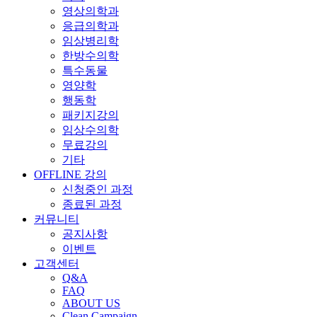
영상의학과
응급의학과
임상병리학
한방수의학
특수동물
영양학
행동학
패키지강의
임상수의학
무료강의
기타
OFFLINE 강의
신청중인 과정
종료된 과정
커뮤니티
공지사항
이벤트
고객센터
Q&A
FAQ
ABOUT US
Clean Campaign