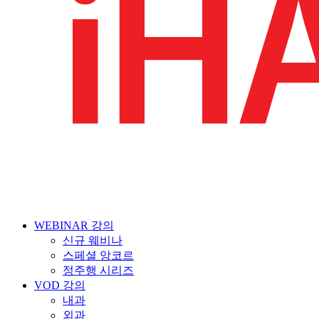
WEBINAR 강의
신규 웨비나
스페셜 앙코르
정주행 시리즈
VOD 강의
내과
외과