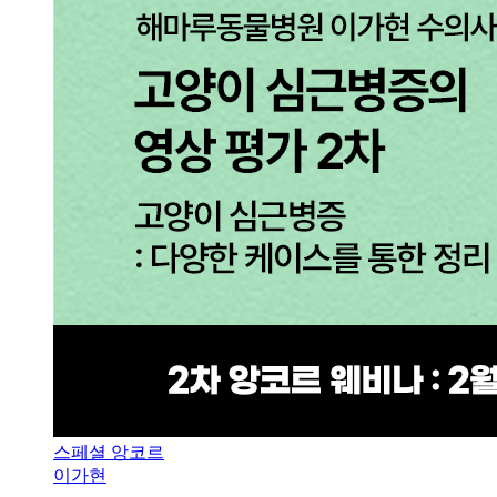
스페셜 앙코르
이가현