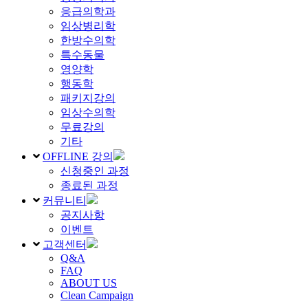
응급의학과
임상병리학
한방수의학
특수동물
영양학
행동학
패키지강의
임상수의학
무료강의
기타
OFFLINE 강의
신청중인 과정
종료된 과정
커뮤니티
공지사항
이벤트
고객센터
Q&A
FAQ
ABOUT US
Clean Campaign