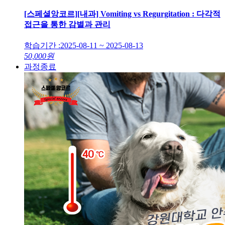
[스페셜앙코르][내과] Vomiting vs Regurgitation : 다각적
접근을 통한 감별과 관리
학습기간 :
2025-08-11 ~ 2025-08-13
50,000
원
과정종료