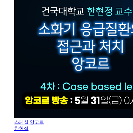
스페셜 앙코르
한현정