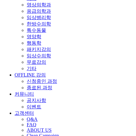
영상의학과
응급의학과
임상병리학
한방수의학
특수동물
영양학
행동학
패키지강의
임상수의학
무료강의
기타
OFFLINE 강의
신청중인 과정
종료된 과정
커뮤니티
공지사항
이벤트
고객센터
Q&A
FAQ
ABOUT US
Clean Campaign