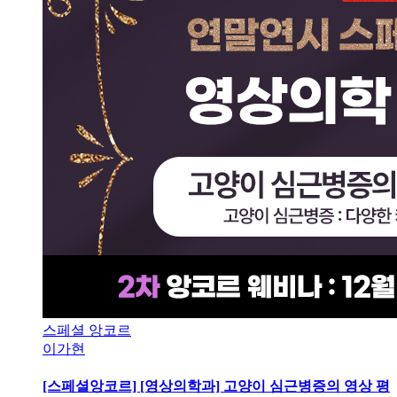
스페셜 앙코르
이가현
[스페셜앙코르] [영상의학과] 고양이 심근병증의 영상 평