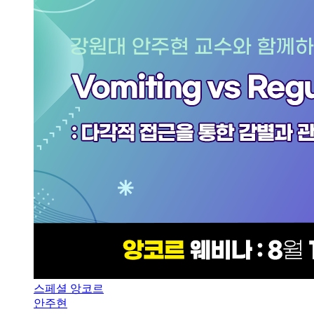
스페셜 앙코르
안주현