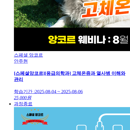
스페셜 앙코르
안주현
[스페셜앙코르][응급의학과] 고체온증과 열사병 이해와
관리
학습기간 :
2025-08-04 ~ 2025-08-06
25,000
원
과정종료