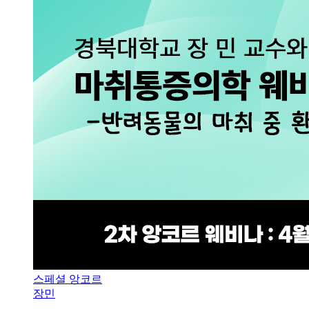
스페셜 앙코르
장민