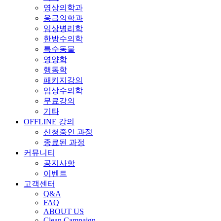
영상의학과
응급의학과
임상병리학
한방수의학
특수동물
영양학
행동학
패키지강의
임상수의학
무료강의
기타
OFFLINE 강의
신청중인 과정
종료된 과정
커뮤니티
공지사항
이벤트
고객센터
Q&A
FAQ
ABOUT US
Clean Campaign