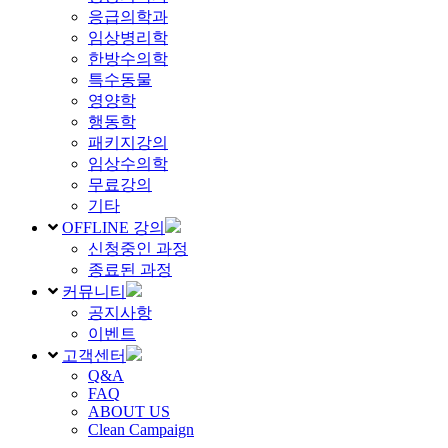
응급의학과
임상병리학
한방수의학
특수동물
영양학
행동학
패키지강의
임상수의학
무료강의
기타
OFFLINE 강의
신청중인 과정
종료된 과정
커뮤니티
공지사항
이벤트
고객센터
Q&A
FAQ
ABOUT US
Clean Campaign