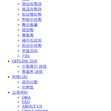
영상의학과
응급의학과
임상병리학
한방수의학
특수동물
영양학
행동학
패키지강의
임상수의학
무료강의
기타
OFFLINE 강의
신청중인 과정
종료된 과정
커뮤니티
공지사항
이벤트
고객센터
Q&A
FAQ
ABOUT US
Clean Campaign