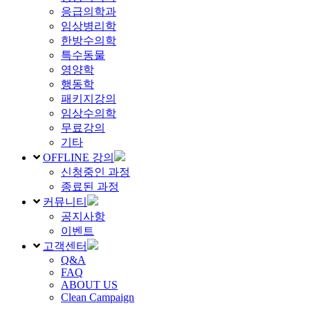
응급의학과
임상병리학
한방수의학
특수동물
영양학
행동학
패키지강의
임상수의학
무료강의
기타
OFFLINE 강의
신청중인 과정
종료된 과정
커뮤니티
공지사항
이벤트
고객센터
Q&A
FAQ
ABOUT US
Clean Campaign