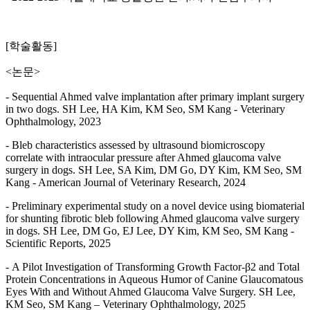
[학술활동]
<논문>
- Sequential Ahmed valve implantation after primary implant surgery
in two dogs. SH Lee, HA Kim, KM Seo, SM Kang - Veterinary
Ophthalmology, 2023
- Bleb characteristics assessed by ultrasound biomicroscopy
correlate with intraocular pressure after Ahmed glaucoma valve
surgery in dogs. SH Lee, SA Kim, DM Go, DY Kim, KM Seo, SM
Kang - American Journal of Veterinary Research, 2024
- Preliminary experimental study on a novel device using biomaterial
for shunting fibrotic bleb following Ahmed glaucoma valve surgery
in dogs. SH Lee, DM Go, EJ Lee, DY Kim, KM Seo, SM Kang -
Scientific Reports, 2025
- A Pilot Investigation of Transforming Growth Factor‐β2 and Total
Protein Concentrations in Aqueous Humor of Canine Glaucomatous
Eyes With and Without Ahmed Glaucoma Valve Surgery. SH Lee,
KM Seo, SM Kang – Veterinary Ophthalmology, 2025