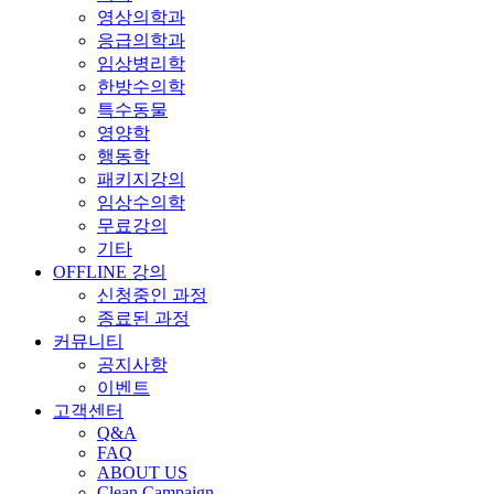
영상의학과
응급의학과
임상병리학
한방수의학
특수동물
영양학
행동학
패키지강의
임상수의학
무료강의
기타
OFFLINE 강의
신청중인 과정
종료된 과정
커뮤니티
공지사항
이벤트
고객센터
Q&A
FAQ
ABOUT US
Clean Campaign