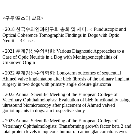
<구두/포스터 발표>
- 2018 한국수의안과연구회 총회 및 세미나: Funduscopic and
Optical Coherence Tomographic Findings in Dogs with Optic
Neuritis: 3 Cases
- 2021 춘계임상수의학회: Various Diagnostic Approaches to a
Case of Optic Neuritis in a Dog with Meningoencephalitis of
Unknown Origin
- 2022 추계임상수의학회: Long-term outcomes of sequential
Ahmed valve implantation after bleb fibrosis of the primary implant
surgery in two dogs with primary angle-closure glaucoma
- 2022 Annual Scientific Meeting of the European College of
Veterinary Ophthalmologists: Evaluation of bleb functionality using
ultrasound biomicroscopy after placement of Ahmed valved
gonioimplants in dogs: a retrospective study
- 2023 Annual Scientific Meeting of the European College of
Veterinary Ophthalmologists: Transforming growth factor beta 2 and
total protein levels in aqueous humor of canine glaucomatous eyes