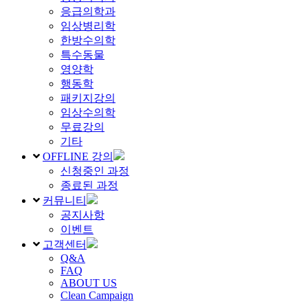
응급의학과
임상병리학
한방수의학
특수동물
영양학
행동학
패키지강의
임상수의학
무료강의
기타
OFFLINE 강의
신청중인 과정
종료된 과정
커뮤니티
공지사항
이벤트
고객센터
Q&A
FAQ
ABOUT US
Clean Campaign