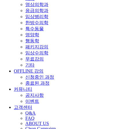
영상의학과
응급의학과
임상병리학
한방수의학
특수동물
영양학
행동학
패키지강의
임상수의학
무료강의
기타
OFFLINE 강의
신청중인 과정
종료된 과정
커뮤니티
공지사항
이벤트
고객센터
Q&A
FAQ
ABOUT US
Clean Campaign