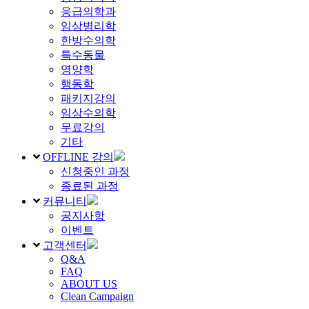
응급의학과
임상병리학
한방수의학
특수동물
영양학
행동학
패키지강의
임상수의학
무료강의
기타
OFFLINE 강의
신청중인 과정
종료된 과정
커뮤니티
공지사항
이벤트
고객센터
Q&A
FAQ
ABOUT US
Clean Campaign