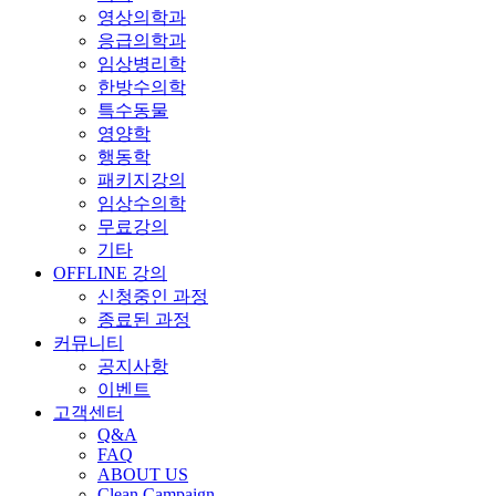
영상의학과
응급의학과
임상병리학
한방수의학
특수동물
영양학
행동학
패키지강의
임상수의학
무료강의
기타
OFFLINE 강의
신청중인 과정
종료된 과정
커뮤니티
공지사항
이벤트
고객센터
Q&A
FAQ
ABOUT US
Clean Campaign